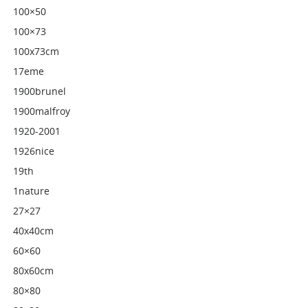
100×50
100×73
100x73cm
17eme
1900brunel
1900malfroy
1920-2001
1926nice
19th
1nature
27×27
40x40cm
60×60
80x60cm
80×80