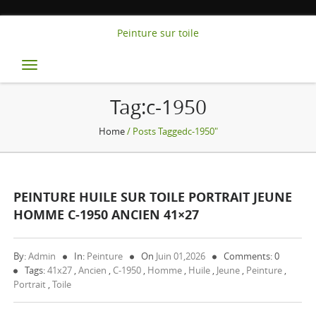
Peinture sur toile
Toggle
navigation
Tag:c-1950
Home
/ Posts Taggedc-1950"
PEINTURE HUILE SUR TOILE PORTRAIT JEUNE
HOMME C-1950 ANCIEN 41×27
By:
Admin
In:
Peinture
On
Juin 01,2026
Comments: 0
Tags:
41x27
,
Ancien
,
C-1950
,
Homme
,
Huile
,
Jeune
,
Peinture
,
Portrait
,
Toile