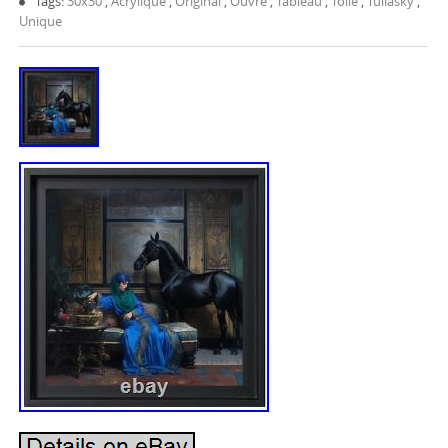
Tags:
30x30
,
Acrylique
,
Original
,
Ouvre
,
Tableau
,
Toile
,
Tullasky
,
Unique