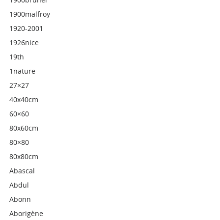
1900malfroy
1920-2001
1926nice
19th
1nature
27×27
40x40cm
60×60
80x60cm
80×80
80x80cm
Abascal
Abdul
Abonn
Aborigène