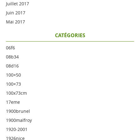
Juillet 2017
Juin 2017
Mai 2017
CATÉGORIES
06f6
08b34
08d16
100×50
100×73
100x73cm
17eme
1900brunel
1900malfroy
1920-2001
1926nice