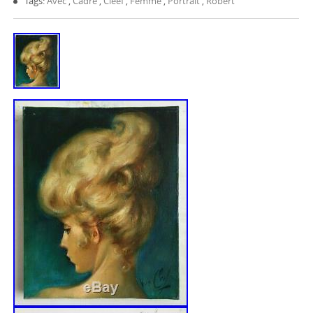
Tags:
Avec
,
Cadre
,
Cleef
,
Femme
,
Portrait
,
Robert