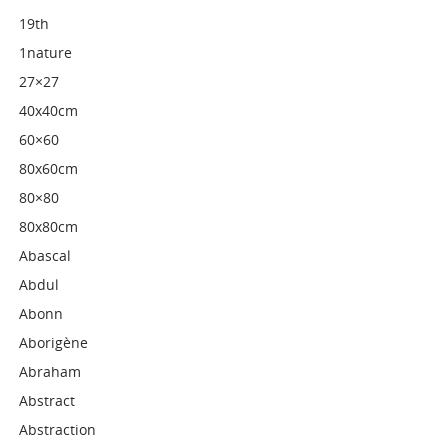
19th
1nature
27×27
40x40cm
60×60
80x60cm
80×80
80x80cm
Abascal
Abdul
Abonn
Aborigène
Abraham
Abstract
Abstraction