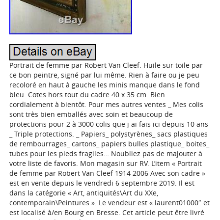
Portrait de femme par Robert Van Cleef. Huile sur toile par
ce bon peintre, signé par lui même. Rien à faire ou je peu
recoloré en haut à gauche les minis manque dans le fond
bleu. Cotes hors tout du cadre 40 x 35 cm. Bien
cordialement à bientôt. Pour mes autres ventes _ Mes colis
sont très bien emballés avec soin et beaucoup de
protections pour 2 à 3000 colis que j ai fais ici depuis 10 ans
_ Triple protections. _ Papiers_ polystyrènes_ sacs plastiques
de rembourrages_ cartons_ papiers bulles plastique_ boites_
tubes pour les pieds fragiles… Noubliez pas de majouter à
votre liste de favoris. Mon magasin sur RV. L’item « Portrait
de femme par Robert Van Cleef 1914 2006 Avec son cadre »
est en vente depuis le vendredi 6 septembre 2019. Il est
dans la catégorie « Art, antiquités\Art du XXe,
contemporain\Peintures ». Le vendeur est « laurent01000″ et
est localisé à/en Bourg en Bresse. Cet article peut être livré