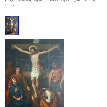
Tags:
Christ-Magnifique
,
Crucifixion
,
Esprit
,
Ingres
,
Peinture
,
Xixe-Le