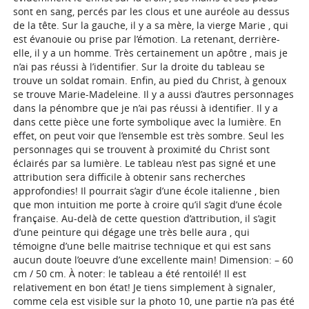
sont en sang, percés par les clous et une auréole au dessus
de la tête. Sur la gauche, il y a sa mère, la vierge Marie , qui
est évanouie ou prise par l’émotion. La retenant, derrière-
elle, il y a un homme. Très certainement un apôtre , mais je
n’ai pas réussi à l’identifier. Sur la droite du tableau se
trouve un soldat romain. Enfin, au pied du Christ, à genoux
se trouve Marie-Madeleine. Il y a aussi d’autres personnages
dans la pénombre que je n’ai pas réussi à identifier. Il y a
dans cette pièce une forte symbolique avec la lumière. En
effet, on peut voir que l’ensemble est très sombre. Seul les
personnages qui se trouvent à proximité du Christ sont
éclairés par sa lumière. Le tableau n’est pas signé et une
attribution sera difficile à obtenir sans recherches
approfondies! Il pourrait s’agir d’une école italienne , bien
que mon intuition me porte à croire qu’il s’agit d’une école
française. Au-delà de cette question d’attribution, il s’agit
d’une peinture qui dégage une très belle aura , qui
témoigne d’une belle maitrise technique et qui est sans
aucun doute l’oeuvre d’une excellente main! Dimension: – 60
cm / 50 cm. À noter: le tableau a été rentoilé! Il est
relativement en bon état! Je tiens simplement à signaler,
comme cela est visible sur la photo 10, une partie n’a pas été