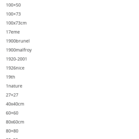
100×50
100×73
100x73cm
17eme
1900brunel
1900malfroy
1920-2001
1926nice
19th
1nature
27×27
40x40cm
60×60
80x60cm
80×80