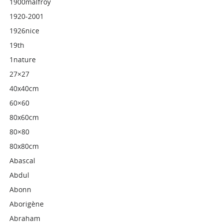
1900malfroy
1920-2001
1926nice
19th
1nature
27×27
40x40cm
60×60
80x60cm
80×80
80x80cm
Abascal
Abdul
Abonn
Aborigène
Abraham