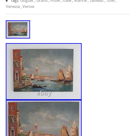
Tags:
Goguet
,
Grand
,
Huile
,
Italie
,
Marine
,
Tableau
,
Toile
,
Venezia
,
Venise