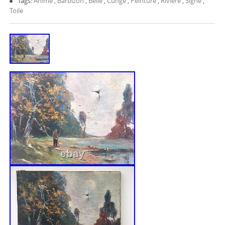
Tags:
Animé
,
Barbizon
,
Belle
,
Cunge
,
Peinture
,
Rivière
,
Signé
,
Toile