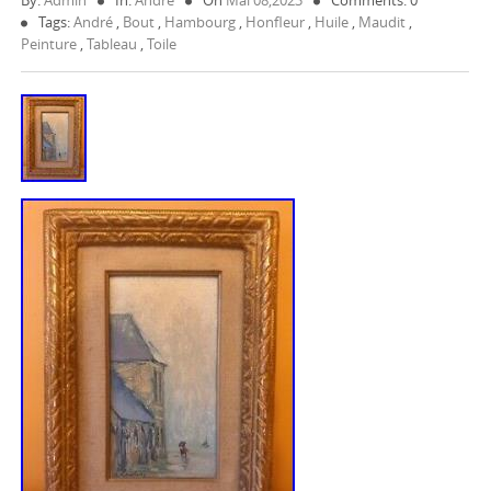
By:
Admin
In:
André
On
Mai 08,2023
Comments: 0
Tags:
André
,
Bout
,
Hambourg
,
Honfleur
,
Huile
,
Maudit
,
Peinture
,
Tableau
,
Toile