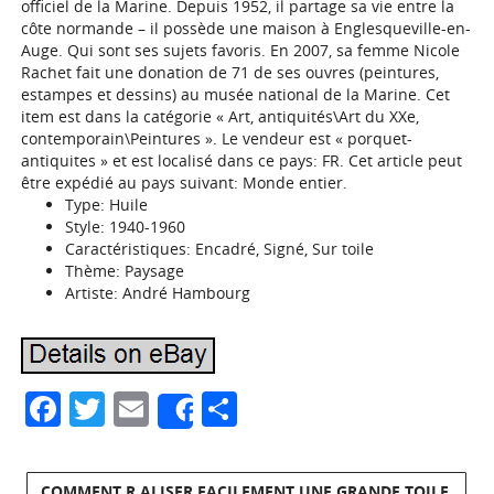
officiel de la Marine. Depuis 1952, il partage sa vie entre la
côte normande – il possède une maison à Englesqueville-en-
Auge. Qui sont ses sujets favoris. En 2007, sa femme Nicole
Rachet fait une donation de 71 de ses ouvres (peintures,
estampes et dessins) au musée national de la Marine. Cet
item est dans la catégorie « Art, antiquités\Art du XXe,
contemporain\Peintures ». Le vendeur est « porquet-
antiquites » et est localisé dans ce pays: FR. Cet article peut
être expédié au pays suivant: Monde entier.
Type: Huile
Style: 1940-1960
Caractéristiques: Encadré, Signé, Sur toile
Thème: Paysage
Artiste: André Hambourg
Facebook
Twitter
Email
Partager
Share
COMMENT R ALISER FACILEMENT UNE GRANDE TOILE