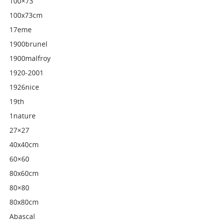
100×73
100x73cm
17eme
1900brunel
1900malfroy
1920-2001
1926nice
19th
1nature
27×27
40x40cm
60×60
80x60cm
80×80
80x80cm
Abascal