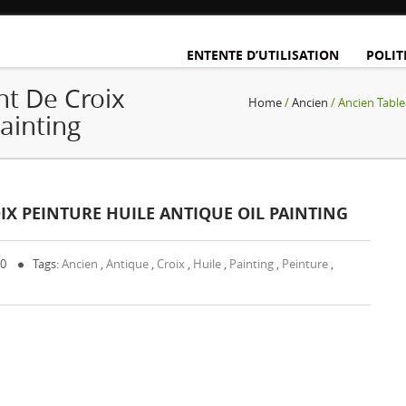
ENTENTE D’UTILISATION
POLIT
t De Croix
Home
/
Ancien
/ Ancien Table
ainting
IX PEINTURE HUILE ANTIQUE OIL PAINTING
 0
Tags:
Ancien
,
Antique
,
Croix
,
Huile
,
Painting
,
Peinture
,