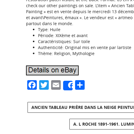
check our other paintings on sale. L’item « Ancien Ta
Painting » est en vente depuis le mercredi 13 décembre
et avant\Peintures, émaux ». Le vendeur est « artmeo » e
partout dans le monde.
Type: Huile
Période: XIXème et avant
Caractéristiques: Sur toile
Authenticité: Original mis en vente par lartiste
Thème: Religion, Mythologie
Facebook
Twitter
Email
Partager
Share
ANCIEN TABLEAU PRIÈRE DANS LA NEIGE PEINTU
A. L ROCHE 1891-1961. LUM