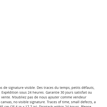
as de signature visible. Des traces du temps, petits défauts,
m. Expédition sous 24 heures. Garantie 30 jours satisfait ou
n vente. N’oubliez pas de nous ajouter comme vendeur
 canvas, no visible signature. Traces of time, small defects, a
45 cm (25.6 in x 17.7 in). Disptach within 24 hours. Please