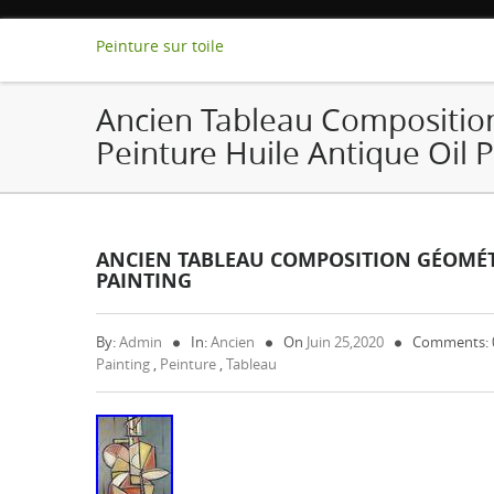
Peinture sur toile
Ancien Tableau Compositi
Peinture Huile Antique Oil P
ANCIEN TABLEAU COMPOSITION GÉOMÉT
PAINTING
By:
Admin
In:
Ancien
On
Juin 25,2020
Comments:
Painting
,
Peinture
,
Tableau