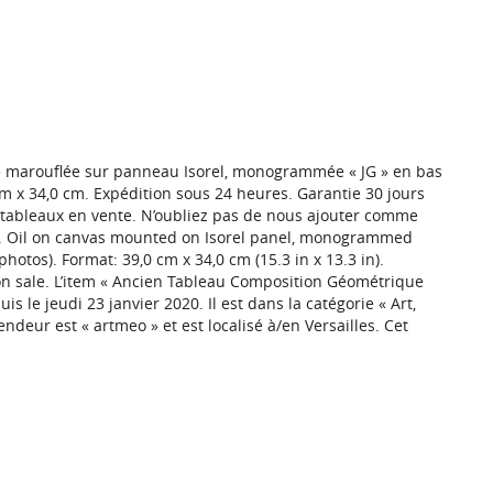
e marouflée sur panneau Isorel, monogrammée « JG » en bas
 cm x 34,0 cm. Expédition sous 24 heures. Garantie 30 jours
 tableaux en vente. N’oubliez pas de nous ajouter comme
y. Oil on canvas mounted on Isorel panel, monogrammed
photos). Format: 39,0 cm x 34,0 cm (15.3 in x 13.3 in).
on sale. L’item « Ancien Tableau Composition Géométrique
s le jeudi 23 janvier 2020. Il est dans la catégorie « Art,
ndeur est « artmeo » et est localisé à/en Versailles. Cet