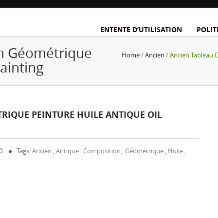
ENTENTE D’UTILISATION
POLIT
on Géométrique
Home
/
Ancien
/ Ancien Tableau 
ainting
RIQUE PEINTURE HUILE ANTIQUE OIL
 0
Tags:
Ancien
,
Antique
,
Composition
,
Géométrique
,
Huile
,