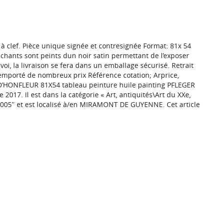
s à clef. Pièce unique signée et contresignée Format: 81x 54
 chants sont peints dun noir satin permettant de l’exposer
envoi, la livraison se fera dans un emballage sécurisé. Retrait
 remporté de nombreux prix Référence cotation; Arprice,
RS D’HONFLEUR 81X54 tableau peinture huile painting PFLEGER
017. Il est dans la catégorie « Art, antiquités\Art du XXe,
2005″ et est localisé à/en MIRAMONT DE GUYENNE. Cet article