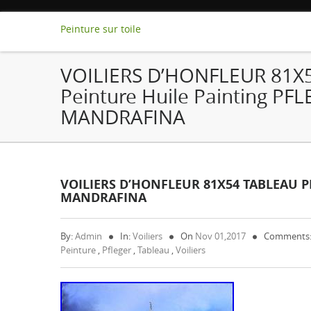
Peinture sur toile
VOILIERS D’HONFLEUR 81X5
Peinture Huile Painting PF
MANDRAFINA
VOILIERS D’HONFLEUR 81X54 TABLEAU P
MANDRAFINA
By:
Admin
In:
Voiliers
On
Nov 01,2017
Comments:
Peinture
,
Pfleger
,
Tableau
,
Voiliers