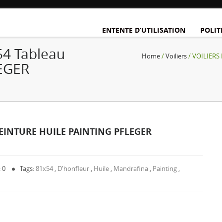
ENTENTE D’UTILISATION
POLIT
4 Tableau
Home
/
Voiliers
/ VOILIERS 
LEGER
EINTURE HUILE PAINTING PFLEGER
 0
Tags:
81x54
,
D'honfleur
,
Huile
,
Mandrafina
,
Painting
,