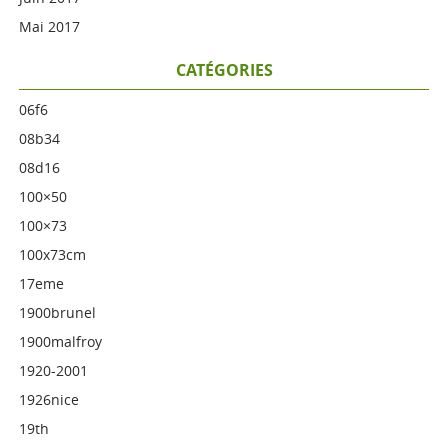
Mai 2017
CATÉGORIES
06f6
08b34
08d16
100×50
100×73
100x73cm
17eme
1900brunel
1900malfroy
1920-2001
1926nice
19th