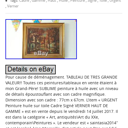
Tags:
Cadre
,
Gamme
,
Haut
,
Huile
,
Peinture
,
Signé
,
Toile
,
Urgent
,
Verner
Pour cause de déménagement. TABLEAU DE TRES GRANDE
VALEUR!! Toutes ces peintures/tableaux en vente étaient à
mon Grand-Père! SUBLIME peinture à huile avec un niveau
de détails époustouflant avec son cadre magnifique.
Dimension avec son cadre : 77cm x 67cm. L’item « URGENT
Peinture huile sur toile Cadre Signé VERNER HAUT DE
GAMME » est en vente depuis le vendredi 14 juillet 2017. Il
est dans la catégorie « Art, antiquités\Art du XXe,
contemporain\Peintures ». Le vendeur est « saintasia2014″