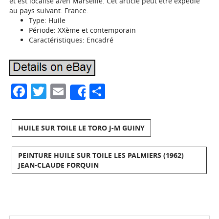
et est localisé à/en Marseille. Cet article peut être expédié
au pays suivant: France.
Type: Huile
Période: XXème et contemporain
Caractéristiques: Encadré
Facebook
Twitter
Email
Partager
Share
HUILE SUR TOILE LE TORO J-M GUINY
PEINTURE HUILE SUR TOILE LES PALMIERS (1962)
JEAN-CLAUDE FORQUIN