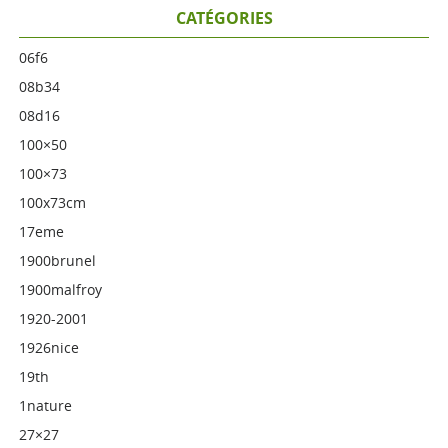
CATÉGORIES
06f6
08b34
08d16
100×50
100×73
100x73cm
17eme
1900brunel
1900malfroy
1920-2001
1926nice
19th
1nature
27×27