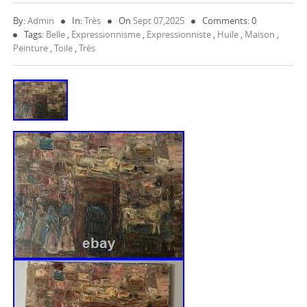
By:
Admin
In:
Très
On
Sept 07,2025
Comments: 0
Tags:
Belle
,
Expressionnisme
,
Expressionniste
,
Huile
,
Maison
,
Peinture
,
Toile
,
Très