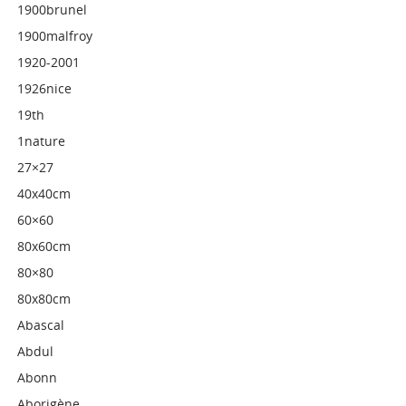
1900brunel
1900malfroy
1920-2001
1926nice
19th
1nature
27×27
40x40cm
60×60
80x60cm
80×80
80x80cm
Abascal
Abdul
Abonn
Aborigène