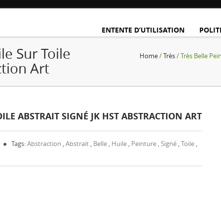
ENTENTE D’UTILISATION
POLIT
le Sur Toile
Home
/
Très
/ Très Belle Pei
ction Art
OILE ABSTRAIT SIGNÉ JK HST ABSTRACTION ART
Tags:
Abstraction
,
Abstrait
,
Belle
,
Huile
,
Peinture
,
Signé
,
Toile
,