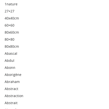
1nature
27×27
40x40cm
60×60
80x60cm
80×80
80x80cm
Abascal
Abdul
Abonn
Aborigène
Abraham
Abstract
Abstraction
Abstrait