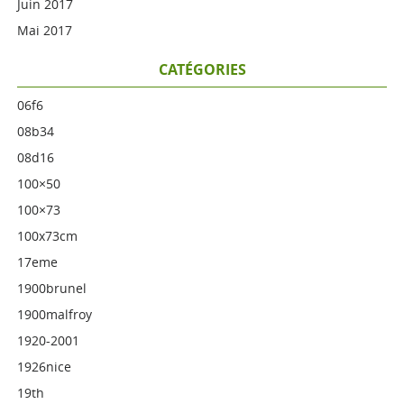
Juin 2017
Mai 2017
CATÉGORIES
06f6
08b34
08d16
100×50
100×73
100x73cm
17eme
1900brunel
1900malfroy
1920-2001
1926nice
19th