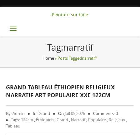
Peinture sur toile
Toggle
navigation
Tag:narratif
Home
/ Posts Taggednarratif"
GRAND TABLEAU ÉTHIOPIEN RELIGIEUX
NARRATIF ART POPULAIRE XXE 122CM
By:
Admin
In:
Grand
On
Juil 05,2026
Comments: 0
Tags:
122cm
,
Éthiopien
,
Grand
,
Narratif
,
Populaire
,
Religieux
,
Tableau