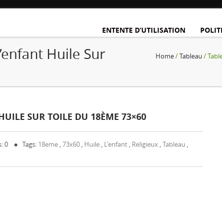
ENTENTE D’UTILISATION
POLIT
’enfant Huile Sur
Home
/
Tableau
/ Tabl
HUILE SUR TOILE DU 18ÈME 73×60
: 0
Tags:
18eme
,
73x60
,
Huile
,
L'enfant
,
Religieux
,
Tableau
,