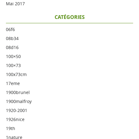
Mai 2017
CATÉGORIES
06f6
08b34
08d16
100×50
100×73
100x73cm
17eme
1900brunel
1900malfroy
1920-2001
1926nice
19th
1nature