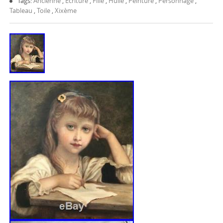
Tags:
Ancienne
,
Ecriture
,
Fille
,
Huile
,
Peinture
,
Personnage
,
Tableau
,
Toile
,
Xixème