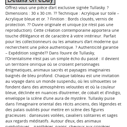
Offrez-vous une pièce d’art exclusive signée Tullasky. ?
Dimensions : 30 x 30 cm. ?? Technique : Acrylique sur toile –
Acrylique bleue et or. ? Finition : Bords cloutés, vernis de
protection. ?? Ouvre originale et unique (ce n’est pas une
reproduction). Cette création contemporaine apportera une
touche d’élégance et de caractère à votre intérieur. Parfait
pour les collectionneurs ou les amateurs d’art moderne qui
recherchent une pièce authentique. ? Authenticité garantie
– Expédition soignée?? Dans l’ouvre de Tullasky,
l’Orientalisme n’est pas un simple écho du passé : il devient
un territoire onirique où se croisent personnages
énigmatiques, animaux sacrés et paysages imaginaires
baignés de bleu profond. Chaque tableau est une invitation
au voyage dans un monde suspendu, où les silhouettes se
fondent dans des atmosphères veloutées et où la couleur
bleue, déclinée en nuances d’outremer, de cobalt et d’indigo,
enveloppe la scène d’une aura de mystère. Tullasky puise
dans l’imaginaire oriental des récits anciens, des légendes et
des palais oubliés pour mettre en scène des figures
gracieuses : danseuses voilées, cavaliers solitaires et sages
aux regards méditatifs. Autour d’eux, des animaux
symboliques – panthères, paons, chevaux aux crinières