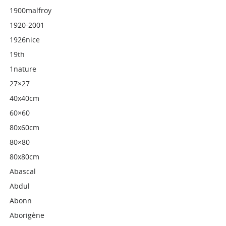
1900malfroy
1920-2001
1926nice
19th
1nature
27×27
40x40cm
60×60
80x60cm
80×80
80x80cm
Abascal
Abdul
Abonn
Aborigène