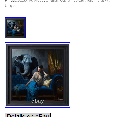
Tags:
30x30
,
Acrylique
,
Original
,
Ouvre
,
Tableau
,
Toile
,
Tullasky
,
Unique