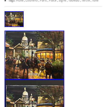
Tags:
Huile
,
Loureno
,
Paris
,
Place
,
Signé
,
Tableau
,
Tertre
,
Toile