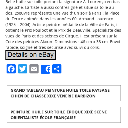
Belle huile sur toile portant la signature A. Lourenço en bas
à gauche. L’artiste a aussi contresigné et situé sa toile au
dos. L’oeuvre représente une vue d’ un soir à Paris : la Place
du Tertre animée dans les années 60. Armand Lourenço
(1925 – 2004). Artiste peintre médaillé de la Ville de Paris, il
obtient le Prix Poulbot et le Prix de Deauville. Spécialiste des
vues de Paris et des scènes de Cirque. Il est présent sur la
Cote des peintres Akoun. Dimensions : 46 cm x 38 cm. Envoi
rapide, soigné et très sécurisé avec suivi du colis.
Facebook
Twitter
Email
Partager
Share
GRAND TABLEAU PEINTURE HUILE TOILE PAYSAGE
CHIEN DE CHASSE XIXE VÉNERIE BARBIZON
PEINTURE HUILE SUR TOILE ÉPOQUE XIXÈ SCÈNE
ORIENTALISTE ÉCOLE FRANÇAISE