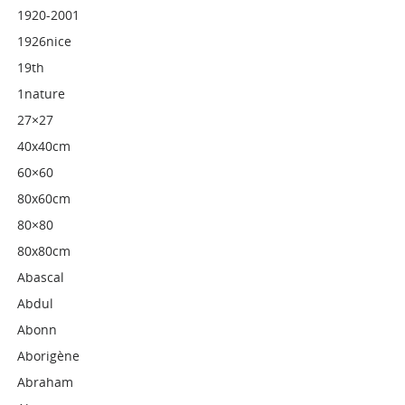
1920-2001
1926nice
19th
1nature
27×27
40x40cm
60×60
80x60cm
80×80
80x80cm
Abascal
Abdul
Abonn
Aborigène
Abraham