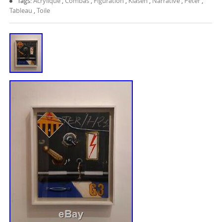
Tags:
Acrylique
,
Combas
,
Figuration
,
Klasen
,
Narrative
,
Peter
,
Tableau
,
Toile