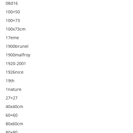
08d16
100×50
100×73
100x73cm
17eme
1900brunel
1900malfroy
1920-2001
1926nice
19th
1nature
27×27
40x40cm
60×60
80x60cm
80×80