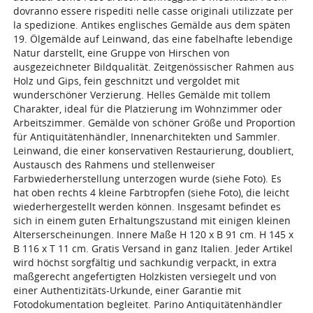
dovranno essere rispediti nelle casse originali utilizzate per
la spedizione. Antikes englisches Gemälde aus dem späten
19. Ölgemälde auf Leinwand, das eine fabelhafte lebendige
Natur darstellt, eine Gruppe von Hirschen von
ausgezeichneter Bildqualität. Zeitgenössischer Rahmen aus
Holz und Gips, fein geschnitzt und vergoldet mit
wunderschöner Verzierung. Helles Gemälde mit tollem
Charakter, ideal für die Platzierung im Wohnzimmer oder
Arbeitszimmer. Gemälde von schöner Größe und Proportion
für Antiquitätenhändler, Innenarchitekten und Sammler.
Leinwand, die einer konservativen Restaurierung, doubliert,
Austausch des Rahmens und stellenweiser
Farbwiederherstellung unterzogen wurde (siehe Foto). Es
hat oben rechts 4 kleine Farbtropfen (siehe Foto), die leicht
wiederhergestellt werden können. Insgesamt befindet es
sich in einem guten Erhaltungszustand mit einigen kleinen
Alterserscheinungen. Innere Maße H 120 x B 91 cm. H 145 x
B 116 x T 11 cm. Gratis Versand in ganz Italien. Jeder Artikel
wird höchst sorgfältig und sachkundig verpackt, in extra
maßgerecht angefertigten Holzkisten versiegelt und von
einer Authentizitäts-Urkunde, einer Garantie mit
Fotodokumentation begleitet. Parino Antiquitätenhändler