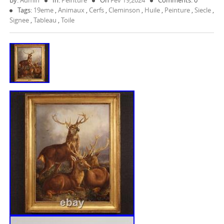
By:
Admin
In:
Peinture
On
Fév 19,2024
Comments: 0
Tags:
19eme
,
Animaux
,
Cerfs
,
Cleminson
,
Huile
,
Peinture
,
Siecle
,
Signee
,
Tableau
,
Toile