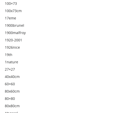
100×73
100x73cm
17eme
1900brunel
1900malfroy
1920-2001
1926nice
19th
1nature
27×27
40x40cm
60×60
80x60cm
80×80
80x80cm