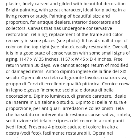
plaster, finely carved and gilded with beautiful decoration.
Bright painting, with great character, ideal for placing in a
living room or study. Painting of beautiful size and
proportion, for antique dealers, interior decorators and
collectors. Canvas that has undergone conservative
restoration, relining, replacement of the frame and color
recovery in some places (see photo). It has 4 small drops of
color on the top right (see photo), easily restorable. Overall,
it is in a good state of conservation with some small signs of
aging. H 47 x W 35 inches. H 57 x W 45 x D 4 inches. Free
return within 30 days. We cannot accept return of modified
or damaged items. Antico dipinto inglese della fine del XIX
secolo. Opera olio su tela raffigurante favolosa natura viva,
gruppo di Cervi di eccellente qualità pittorica. Cornice coeva
in legno e gesso finemente scolpita e dorata di bella
decorazione. Dipinto luminoso, di grande carattere, ideale
da inserire in un salone o studio. Dipinto di bella misura e
proporzione, per antiquari, arredatori e collezionisti. Tela
che ha subito un intervento di restauro conservativo, rintelo,
sostituzione del telaio e ripresa del colore in alcuni punti
(vedi foto). Presenta 4 piccole cadute di colore in alto a
destra (vedi foto), facilmente restaurabili. Opera nel