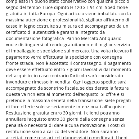
complesso in buono stato conservativo con qualche piccolo
segno del tempo. Luce dipinto H 120 x L 91 cm. Spedizione
gratuita in tutta Europa. Ogni articolo viene imballato con la
massima attenzione e professionalità, sigillato all’interno di
casse in legno costruite su misura ed accompagnato da un
certificato di autenticità e garanzia integrato da
documentazione fotografica. Parino Mercato Antiquario
vuole distinguersi offrendo gratuitamente il miglior servizio
di imballaggio e spedizione sul mercato. Una volta ricevuto il
pagamento verrà effettuata la spedizione con consegna
fronte strada. Non è accettato il contrassegno. Il pagamento
deve essere effettuato entro 7 giorni lavorativi dal momento
dell’acquisto, in caso contrario l’articolo sarà considerato
invenduto e rimesso in vendita. Ogni oggetto spedito sarà
accompagnato da scontrino fiscale, se desiderate la fattura
questa va richiesta al momento dell’acquisto. Si offre e si
pretende la massima serietà nella transazione, siete pregati
di fare offerte solo se seriamente intenzionati all’acquisto.
Restituzione gratuita entro 30 giorni. I clienti potranno
annullare l’acquisto entro 30 giorni dalla consegna senza
penalità o necessità di dare alcuna motivazione. I costi di
restituzione sono a carico del venditore. Non saranno
accettati come reso articoli danneggiati o modificati. I beni