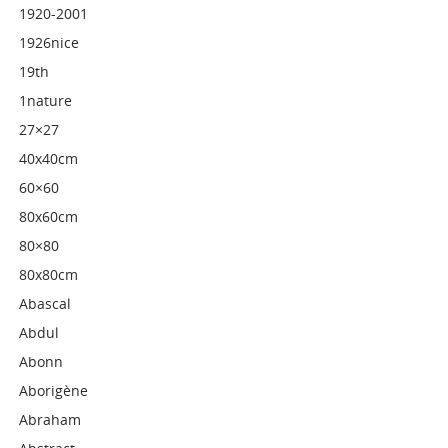
1920-2001
1926nice
19th
1nature
27×27
40x40cm
60×60
80x60cm
80×80
80x80cm
Abascal
Abdul
Abonn
Aborigène
Abraham