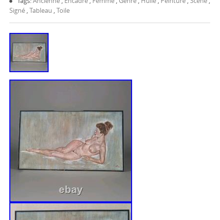
Tags:
Ancienne
,
Encadré
,
Femme
,
Genre
,
Huile
,
Peinture
,
Scène
,
Signé
,
Tableau
,
Toile