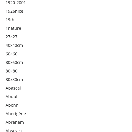
1920-2001
1926nice
19th
1nature
27×27
40x40cm
60×60
80x60cm
80×80
80x80cm
Abascal
Abdul
Abonn
Aborigène
Abraham
Abstract