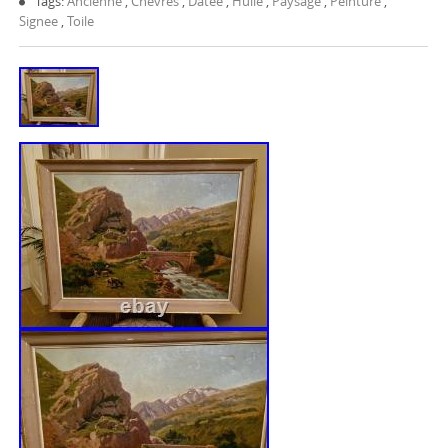
Tags:
Ancienne
,
Chèvres
,
Datée
,
Huile
,
Paysage
,
Peinture
,
Signee
,
Toile