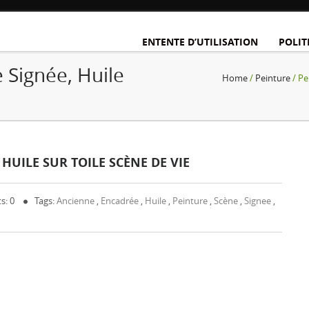
ENTENTE D’UTILISATION
POLIT
 Signée, Huile
Home
/
Peinture
/ Pe
HUILE SUR TOILE SCÈNE DE VIE
s: 0
Tags:
Ancienne
,
Encadrée
,
Huile
,
Peinture
,
Scène
,
Signee
,