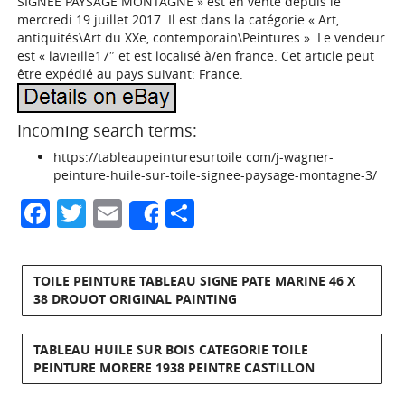
SIGNEE PAYSAGE MONTAGNE » est en vente depuis le
mercredi 19 juillet 2017. Il est dans la catégorie « Art,
antiquités\Art du XXe, contemporain\Peintures ». Le vendeur
est « lavieille17″ et est localisé à/en france. Cet article peut
être expédié au pays suivant: France.
Incoming search terms:
https://tableaupeinturesurtoile com/j-wagner-
peinture-huile-sur-toile-signee-paysage-montagne-3/
Facebook
Twitter
Email
Partager
Share
TOILE PEINTURE TABLEAU SIGNE PATE MARINE 46 X
38 DROUOT ORIGINAL PAINTING
TABLEAU HUILE SUR BOIS CATEGORIE TOILE
PEINTURE MORERE 1938 PEINTRE CASTILLON