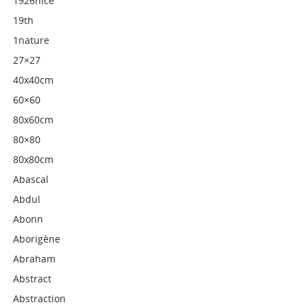
1926nice
19th
1nature
27×27
40x40cm
60×60
80x60cm
80×80
80x80cm
Abascal
Abdul
Abonn
Aborigène
Abraham
Abstract
Abstraction