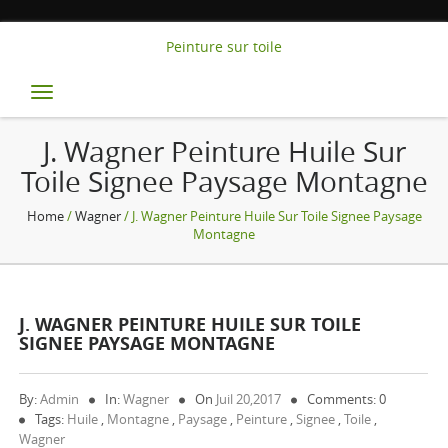
Peinture sur toile
Toggle
navigation
J. Wagner Peinture Huile Sur
Toile Signee Paysage Montagne
Home
/
Wagner
/ J. Wagner Peinture Huile Sur Toile Signee Paysage
Montagne
J. WAGNER PEINTURE HUILE SUR TOILE
SIGNEE PAYSAGE MONTAGNE
By:
Admin
In:
Wagner
On
Juil 20,2017
Comments: 0
Tags:
Huile
,
Montagne
,
Paysage
,
Peinture
,
Signee
,
Toile
,
Wagner