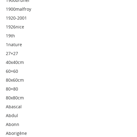
1900brunel
1900malfroy
1920-2001
1926nice
19th
1nature
27×27
40x40cm
60×60
80x60cm
80×80
80x80cm
Abascal
Abdul
Abonn
Aborigène