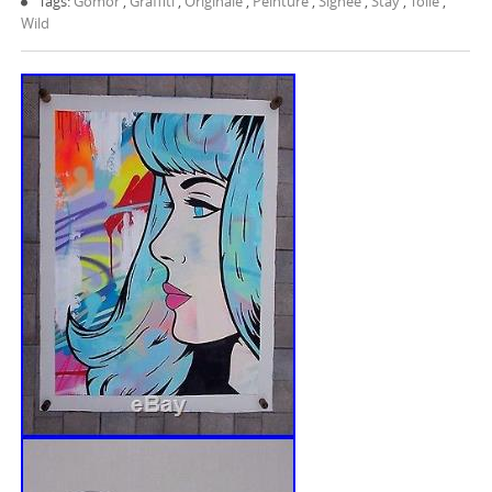
Tags:
Gomor
,
Graffiti
,
Originale
,
Peinture
,
Signee
,
Stay
,
Toile
,
Wild