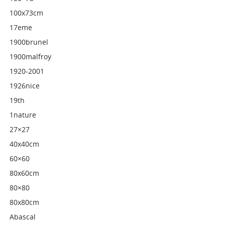
100x73cm
17eme
1900brunel
1900malfroy
1920-2001
1926nice
19th
1nature
27×27
40x40cm
60×60
80x60cm
80×80
80x80cm
Abascal