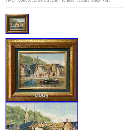
19x24
,
Boudet
,
Dramard
,
Eric
,
Honfleur
,
Lieutenance
,
Port