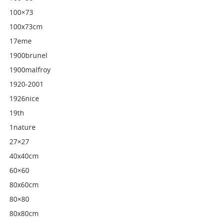
100×73
100x73cm
17eme
1900brunel
1900malfroy
1920-2001
1926nice
19th
1nature
27×27
40x40cm
60×60
80x60cm
80×80
80x80cm