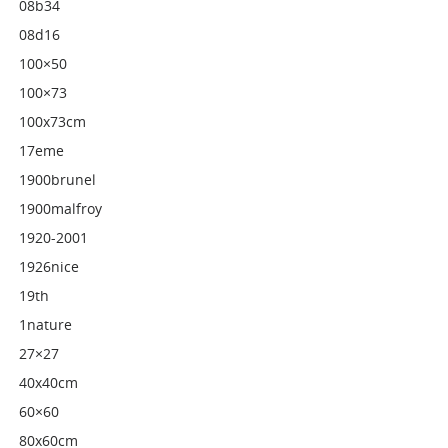
08b34
08d16
100×50
100×73
100x73cm
17eme
1900brunel
1900malfroy
1920-2001
1926nice
19th
1nature
27×27
40x40cm
60×60
80x60cm