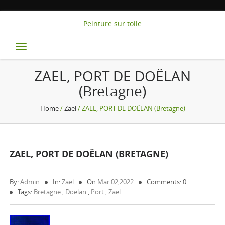
Peinture sur toile
Toggle
navigation
ZAEL, PORT DE DOËLAN
(Bretagne)
Home
/
Zael
/ ZAEL, PORT DE DOËLAN (Bretagne)
ZAEL, PORT DE DOËLAN (BRETAGNE)
By:
Admin
In:
Zael
On
Mar 02,2022
Comments: 0
Tags:
Bretagne
,
Doëlan
,
Port
,
Zael