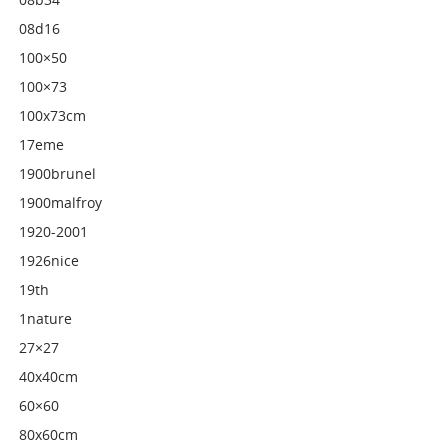
08d16
100×50
100×73
100x73cm
17eme
1900brunel
1900malfroy
1920-2001
1926nice
19th
1nature
27×27
40x40cm
60×60
80x60cm