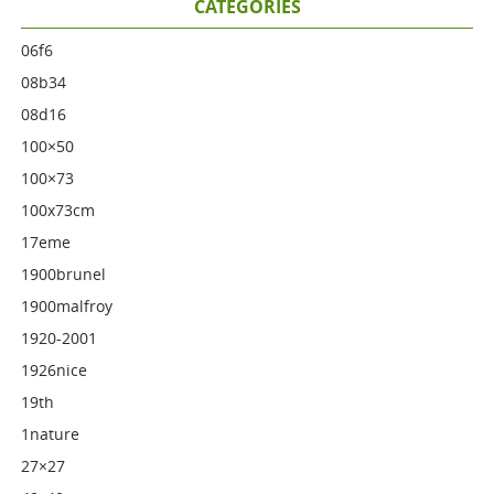
CATÉGORIES
06f6
08b34
08d16
100×50
100×73
100x73cm
17eme
1900brunel
1900malfroy
1920-2001
1926nice
19th
1nature
27×27