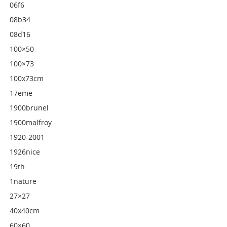
06f6
08b34
08d16
100×50
100×73
100x73cm
17eme
1900brunel
1900malfroy
1920-2001
1926nice
19th
1nature
27×27
40x40cm
60×60