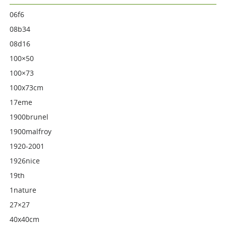
06f6
08b34
08d16
100×50
100×73
100x73cm
17eme
1900brunel
1900malfroy
1920-2001
1926nice
19th
1nature
27×27
40x40cm