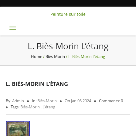
Peinture sur toile
Toggle
navigation
L. Biès-Morin L’étang
Home
/
Biès-Morin
/ L. Biès-Morin L’étang
L. BIÈS-MORIN L’ÉTANG
By:
Admin
In:
Biès-Morin
On
Jan 05,2024
Comments: 0
Tags:
Biès-Morin
,
L'étang