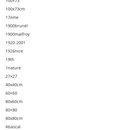
100×73
100x73cm
17eme
1900brunel
1900malfroy
1920-2001
1926nice
19th
1nature
27×27
40x40cm
60×60
80x60cm
80×80
80x80cm
Abascal