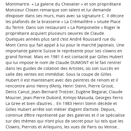
Montmartre. « La galerie du Chevalier » et son propriétaire
Monsieur Closen remarque son talent et lui demande
d’exposer dans ses murs, mais avec sa signature C. Il décore
les plafonds de la brasserie « La Crémaillère » située Place
du Tertre. Dans son restaurant « La Pomponette » Roger le
propriétaire acquiert plusieurs oeuvres de Claude.
Quelques années plus tard c’est André Roussard rue du
Mont Cenis qui fait appel à lui pour le marché Japonais. Une
importante galerie Suisse le représente pour ses clowns en
grand format. Mais en 1981 il est contacté par Gilles Hubert
qui lui impose le nom de Claude DUMONT et le fait rentrer
dans les guides de cotation des Artistes, où son succès en
salle des ventes est immédiat. Sous la coupe de Gilles
Hubert il est maintenant avec des peintres de renom et il
rencontre ainsi Henry d’Anty, Henri Stenn, Pierre Grisot,
Denis Canut, Jean-Bernard Trotzier, Eugène Begarat, Claude
Mourier, Jean-Pierre Dubord, Kimiyo Masuda, Georges Ferro
La Gree et bien d’autres… En 1983 Henri Stenn décède et
Gilles Hubert arrête son métier d’agent d’artiste. Depuis,
continue d’être représenté par des galeries et il se spécialise
sur des thèmes qui n’ont plus de secret pour lui tels que les
Clowns, Pierrots et Arlequins, les vues de Paris ou Venise…