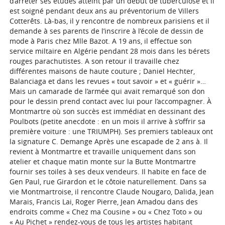
d’arrêter ses études atteint par un début de tuberculose et il
est soigné pendant deux ans au préventorium de Villers
Cotterêts. Là-bas, il y rencontre de nombreux parisiens et il
demande à ses parents de l’inscrire à l’école de dessin de
mode à Paris chez Mlle Bazot. A 19 ans, il effectue son
service miltaire en Algérie pendant 28 mois dans les bérets
rouges parachutistes. A son retour il travaille chez
différentes maisons de haute couture ; Daniel Hechter,
Balanciaga et dans les revues « tout savoir » et « guérir »…
Mais un camarade de l’armée qui avait remarqué son don
pour le dessin prend contact avec lui pour l’accompagner. À
Montmartre où son succès est immédiat en dessinant des
Poulbots (petite anecdote : en un mois il arrive à s’offrir sa
première voiture : une TRIUMPH). Ses premiers tableaux ont
la signature C. Demange Après une escapade de 2 ans à. Il
revient à Montmartre et travaille uniquement dans son
atelier et chaque matin monte sur la Butte Montmartre
fournir ses toiles à ses deux vendeurs. Il habite en face de
Gen Paul, rue Girardon et le côtoie naturellement. Dans sa
vie Montmartroise, il rencontre Claude Nougaro, Dalida, Jean
Marais, Francis Lai, Roger Pierre, Jean Amadou dans des
endroits comme « Chez ma Cousine » ou « Chez Toto » ou
« Au Pichet » rendez-vous de tous les artistes habitant