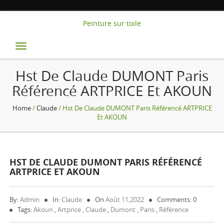
Peinture sur toile
Toggle
navigation
Hst De Claude DUMONT Paris
Référencé ARTPRICE Et AKOUN
Home
/
Claude
/ Hst De Claude DUMONT Paris Référencé ARTPRICE
Et AKOUN
HST DE CLAUDE DUMONT PARIS RÉFÉRENCÉ
ARTPRICE ET AKOUN
By:
Admin
In:
Claude
On
Août 11,2022
Comments: 0
Tags:
Akoun
,
Artprice
,
Claude
,
Dumont
,
Paris
,
Référence