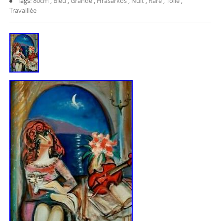
Tags:
80cm
,
Bleu
,
Grande
,
Hrasarkos
,
Nuit
,
Rare
,
Toile
,
Travaillée