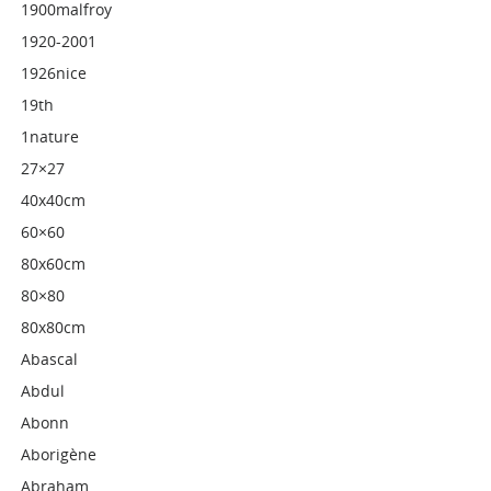
1900malfroy
1920-2001
1926nice
19th
1nature
27×27
40x40cm
60×60
80x60cm
80×80
80x80cm
Abascal
Abdul
Abonn
Aborigène
Abraham