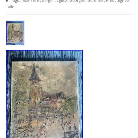
Tags:
1908-1976
,
Berger
,
Eglise
,
Georges
,
Germain
,
Prés
,
Signee
,
Toile