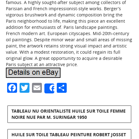
famous. A highly sought-after subject among collectors of
Parisian and French impressionist-style works. Berger’s
vigorous brushwork and dynamic composition bring the
Paris neighborhood to life, making this piece an excellent
addition for enthusiasts of. Paris landscape paintings.
French modern art. European cityscapes. Mid-20th-century
oil paintings. Despite minor wear and small areas of missing
paint, the artwork retains strong visual impact and artistic
value. With a modest restoration, it could regain its full
original glow. A great opportunity to acquire a desirable
Paris subject at an attractive price.
Facebook
Twitter
Email
Partager
Share
TABLEAU NU ORIENTALISTE HUILE SUR TOILE FEMME
NOIRE NUE PAR M. SURINGAR 1950
HUILE SUR TOILE TABLEAU PEINTURE ROBERT JOSSET