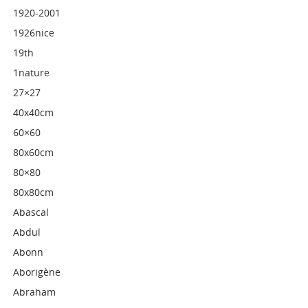
1920-2001
1926nice
19th
1nature
27×27
40x40cm
60×60
80x60cm
80×80
80x80cm
Abascal
Abdul
Abonn
Aborigène
Abraham