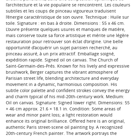
l’architecture et la vie populaire se rencontrent. Les couleurs
subtiles et les coups de pinceau vigoureux traduisent
l’énergie caractéristique de son ouvre. Technique : Huile sur
toile. Signature : en bas à droite. Dimensions : 55 x 46 cm.
L’ouvre présente quelques usures et manques de matière,
mais conserve toute sa force artistique et mérite une légère
restauration pour retrouver son éclat d’origine. Une belle
opportunité d’acquérir un sujet parisien recherché, au
pinceau assuré, à un prix attractif. Emballage soigné,
expédition rapide. Signed oil on canvas. The Church of
Saint-Germain-des-Prés. Known for his lively and expressive
brushwork, Berger captures the vibrant atmosphere of
Parisian street life, blending architecture and everyday
movement in a dynamic, harmonious composition. His
subtle color palette and confident strokes convey the energy
and charm typical of his mid-20th-century work. Medium:
Oil on canvas. Signature: Signed lower right. Dimensions: 55
× 46 cm approx. 21.6 × 18.1 in. Condition: Some areas of
wear and minor paint loss; a light restoration would
enhance its original brilliance. Offered here is an original,
authentic Paris street-scene oil painting by. A recognized
20th-century French painter. The artwork portrays the