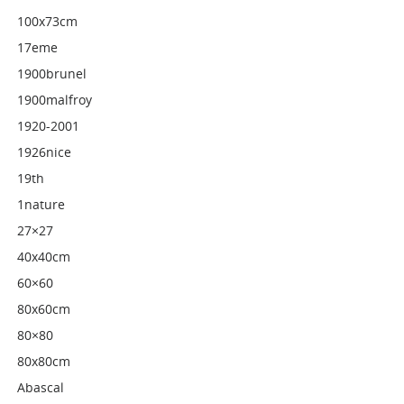
100x73cm
17eme
1900brunel
1900malfroy
1920-2001
1926nice
19th
1nature
27×27
40x40cm
60×60
80x60cm
80×80
80x80cm
Abascal