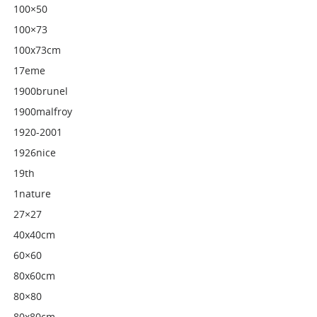
100×50
100×73
100x73cm
17eme
1900brunel
1900malfroy
1920-2001
1926nice
19th
1nature
27×27
40x40cm
60×60
80x60cm
80×80
80x80cm