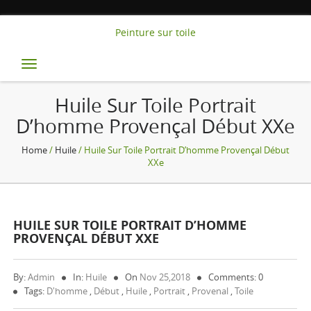
Peinture sur toile
Toggle
navigation
Huile Sur Toile Portrait
D’homme Provençal Début XXe
Home
/
Huile
/ Huile Sur Toile Portrait D’homme Provençal Début
XXe
HUILE SUR TOILE PORTRAIT D’HOMME
PROVENÇAL DÉBUT XXE
By:
Admin
In:
Huile
On
Nov 25,2018
Comments: 0
Tags:
D'homme
,
Début
,
Huile
,
Portrait
,
Provenal
,
Toile