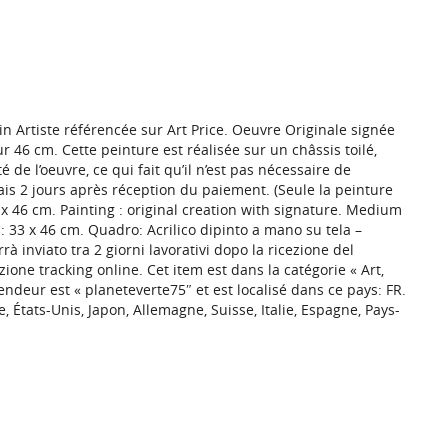
in Artiste référencée sur Art Price. Oeuvre Originale signée
sur 46 cm. Cette peinture est réalisée sur un châssis toilé,
é de l’oeuvre, ce qui fait qu’il n’est pas nécessaire de
lais 2 jours après réception du paiement. (Seule la peinture
3 x 46 cm. Painting : original creation with signature. Medium
 33 x 46 cm. Quadro: Acrilico dipinto a mano su tela –
rà inviato tra 2 giorni lavorativi dopo la ricezione del
one tracking online. Cet item est dans la catégorie « Art,
ndeur est « planeteverte75″ et est localisé dans ce pays: FR.
, États-Unis, Japon, Allemagne, Suisse, Italie, Espagne, Pays-