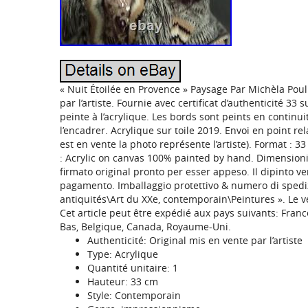
« Nuit Étoilée en Provence » Paysage Par Michèla Poul
par l’artiste. Fournie avec certificat d’authenticité 33 
peinte à l’acrylique. Les bords sont peints en continuit
l’encadrer. Acrylique sur toile 2019. Envoi en point re
est en vente la photo représente l’artiste). Format : 3
: Acrylic on canvas 100% painted by hand. Dimensioni:
firmato original pronto per esser appeso. Il dipinto ver
pagamento. Imballaggio protettivo & numero di spedizi
antiquités\Art du XXe, contemporain\Peintures ». Le ve
Cet article peut être expédié aux pays suivants: France
Bas, Belgique, Canada, Royaume-Uni.
Authenticité: Original mis en vente par l’artiste
Type: Acrylique
Quantité unitaire: 1
Hauteur: 33 cm
Style: Contemporain