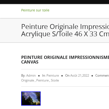
Peinture sur toile
Peinture Originale Impress
Acrylique S/toile 46 X 33 Cm
PEINTURE ORIGINALE IMPRESSIONNISME 
CANVAS
By:
Admin
In:
Peinture
On
Août 21,2022
Comment
Originale
,
Peinture
,
Stoile