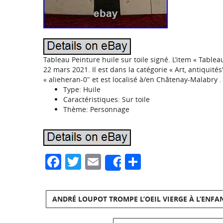
Tableau Peinture huile sur toile signé. L’item « Tablea
22 mars 2021. Il est dans la catégorie « Art, antiquité
« alieheran-0″ et est localisé à/en Châtenay-Malabry .
Type: Huile
Caractéristiques: Sur toile
Thème: Personnage
Facebook
Twitter
Email
Partager
Share
ANDRÉ LOUPOT TROMPE L’OEIL VIERGE À L’ENFA