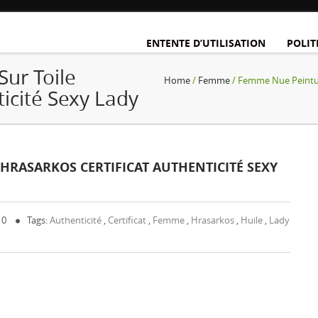
ENTENTE D’UTILISATION
POLIT
ur Toile
Home
/
Femme
/ Femme Nue Peinture
ticité Sexy Lady
HRASARKOS CERTIFICAT AUTHENTICITÉ SEXY
 0
Tags:
Authenticité
,
Certificat
,
Femme
,
Hrasarkos
,
Huile
,
Lady