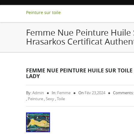
Peinture sur toile
Femme Nue Peinture Huile S
Hrasarkos Certificat Authen
FEMME NUE PEINTURE HUILE SUR TOILE 
LADY
By:
Admin
In:
Femme
On
Fév 23,2024
Comments:
,
Peinture
,
Sexy
,
Toile