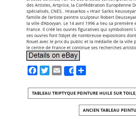
des Artistes, Artprice, la Confédération Européenne D
spécialisés, CNES.. Hrasarkos « Hrair Sarkis Keusseyan
famille de l’artiste peintre sculpteur Robert Deusseyan
la ville d’Abovyan. Le 14 avril 1996 a lieu sa premièr
France. Il créé les ouvres figuratives qui symbolisent 
ses ouvres font l’objet de nombreuse expositions dont,
Rouet avec le prix du public et la médaille de la ville p
le centre de France et continue ses recherches artisti
Facebook
Twitter
Email
Partager
Share
TABLEAU TRIPTYQUE PEINTURE HUILE SUR TOILE,
ANCIEN TABLEAU PEINTU