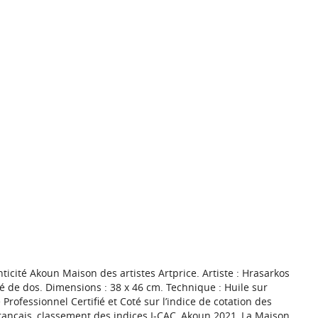
nticité Akoun Maison des artistes Artprice. Artiste : Hrasarkos
ngé de dos. Dimensions : 38 x 46 cm. Technique : Huile sur
re Professionnel Certifié et Coté sur l’indice de cotation des
 français, classement des indices I-CAC, Akoun 2021, La Maison