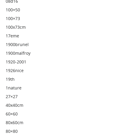
08d16
100×50
100×73
100x73cm
17eme
1900brunel
1900malfroy
1920-2001
1926nice
19th
1nature
27×27
40x40cm
60×60
80x60cm
80×80