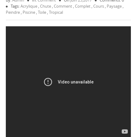
By:
Admin
In:
Comment
On
Juin 25,2017
Comments: 0
Tags:
Acrylique
,
Chute
,
Comment
,
Complet
,
Cours
,
Paysage
,
Peindre
,
Piscine
,
Toile
,
Tropical