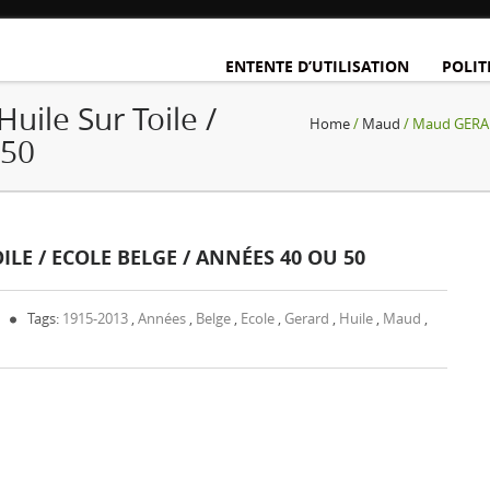
ENTENTE D’UTILISATION
POLIT
ile Sur Toile /
Home
/
Maud
/ Maud GERARD
 50
ILE / ECOLE BELGE / ANNÉES 40 OU 50
Tags:
1915-2013
,
Années
,
Belge
,
Ecole
,
Gerard
,
Huile
,
Maud
,