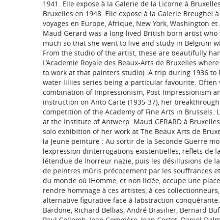
1941. Elle expose à la Galerie de la Licorne à Bruxell
Bruxelles en 1948. Elle expose à la Galerie Breughel 
voyages en Europe, Afrique, New York, Washington et 
Maud Gerard was a long lived British born artist who 
much so that she went to live and study in Belgium wh
From the studio of the artist, these are beautifully h
L’Academie Royale des Beaux-Arts de Bruxelles where 
to work at that painters studio). A trip during 1936 t
water lillies series being a particular favourite. Often
combination of Impressionism, Post-Impressionism and
instruction on Anto Carte (1935-37), her breakthrou
competition of the Academy of Fine Arts in Brussels. 
at the Institute of Antwerp. Maud GERARD à Bruxelles
solo exhibition of her work at The Beaux Arts de Brux
la Jeune peinture : Au sortir de la Seconde Guerre mo
lexpression dinterrogations existentielles, reflets d
létendue de lhorreur nazie, puis les désillusions de l
de peintres mûris précocement par les souffrances et 
du monde où lHomme, et non lIdée, occupe une place 
rendre hommage à ces artistes, à ces collectionneurs,
alternative figurative face à labstraction conquérante.
Bardone, Richard Bellias, André Brasilier, Bernard Bu
Paul Collomb, Jean Commère, Jean Cortot, Daniel Dalm