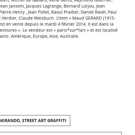
 Jean Jansem, Jacques Lagrange, Bernard Lorjou, Jean
erre-Henry , Jean Pollet, Raoul Pradier, Daniel Ravel, Paul
e Verdier, Claude Weisbuch. L’item « Maud GERARD (1915-
est en vente depuis le mardi 4 février 2014. Il est dans la
intures ». Le vendeur est « paris*sur*lart » et est localisé
vants: Amérique, Europe, Asie, Australie.
MIRANDO, STREET ART GRAFFITI