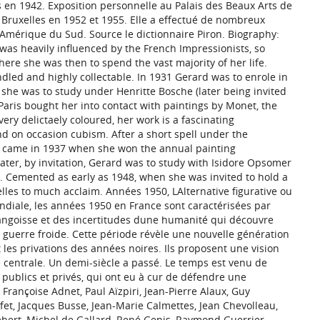
es en 1942. Exposition personnelle au Palais des Beaux Arts de
à Bruxelles en 1952 et 1955. Elle a effectué de nombreux
Amérique du Sud. Source le dictionnaire Piron. Biography:
was heavily influenced by the French Impressionists, so
ere she was then to spend the vast majority of her life.
andled and highly collectable. In 1931 Gerard was to enrole in
she was to study under Henritte Bosche (later being invited
o Paris bought her into contact with paintings by Monet, the
 very delictaely coloured, her work is a fascinating
 on occasion cubism. After a short spell under the
gh came in 1937 when she won the annual painting
Later, by invitation, Gerard was to study with Isidore Opsomer
. Cemented as early as 1948, when she was invited to hold a
elles to much acclaim. Années 1950, LAlternative figurative ou
ndiale, les années 1950 en France sont caractérisées par
e langoisse et des incertitudes dune humanité qui découvre
a guerre froide. Cette période révèle une nouvelle génération
les privations des années noires. Ils proposent une vision
centrale. Un demi-siècle a passé. Le temps est venu de
 publics et privés, qui ont eu à cur de défendre une
 Françoise Adnet, Paul Aïzpiri, Jean-Pierre Alaux, Guy
ffet, Jacques Busse, Jean-Marie Calmettes, Jean Chevolleau,
bert, Michel de Gallard, René Genis, Raymond Guerrier,