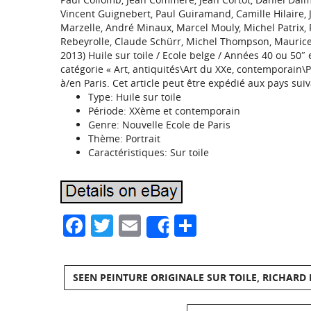
Vincent Guignebert, Paul Guiramand, Camille Hilaire,
Marzelle, André Minaux, Marcel Mouly, Michel Patrix, Pi
Rebeyrolle, Claude Schürr, Michel Thompson, Mauric
2013) Huile sur toile / Ecole belge / Années 40 ou 50″ 
catégorie « Art, antiquités\Art du XXe, contemporain\Pe
à/en Paris. Cet article peut être expédié aux pays sui
Type: Huile sur toile
Période: XXème et contemporain
Genre: Nouvelle Ecole de Paris
Thème: Portrait
Caractéristiques: Sur toile
Facebook
Twitter
Email
Partager
Share
SEEN PEINTURE ORIGINALE SUR TOILE, RICHARD 