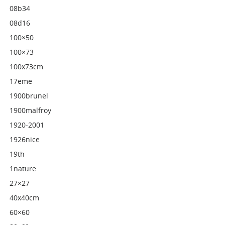
08b34
08d16
100×50
100×73
100x73cm
17eme
1900brunel
1900malfroy
1920-2001
1926nice
19th
1nature
27×27
40x40cm
60×60