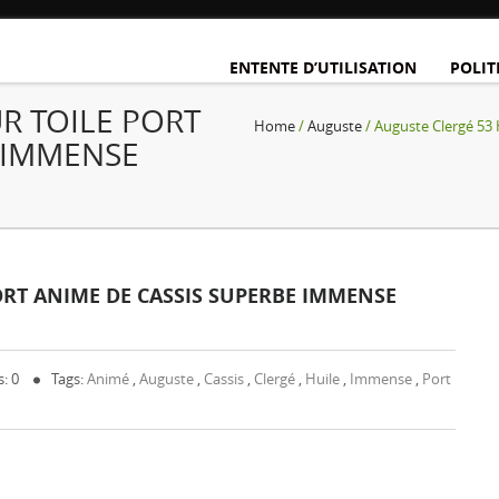
ENTENTE D’UTILISATION
POLIT
UR TOILE PORT
Home
/
Auguste
/ Auguste Clergé 5
 IMMENSE
ORT ANIME DE CASSIS SUPERBE IMMENSE
: 0
Tags:
Animé
,
Auguste
,
Cassis
,
Clergé
,
Huile
,
Immense
,
Port