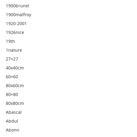
1900brunel
1900malfroy
1920-2001
1926nice
19th
1nature
27×27
40x40cm
60×60
80x60cm
80×80
80x80cm
Abascal
Abdul
Abonn