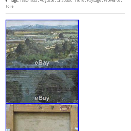
Tags:
1882-1955
,
Auguste
,
Chabaud
,
Huile
,
Paysage
,
Provence
,
Toile