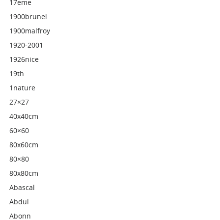
17eme
1900brunel
1900malfroy
1920-2001
1926nice
19th
1nature
27×27
40x40cm
60×60
80x60cm
80×80
80x80cm
Abascal
Abdul
Abonn