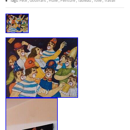
Tags:
Fête
,
Gouvrant
,
Huile
,
Peinture
,
Tableau
,
Toile
,
Travail