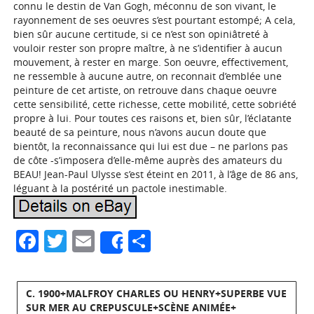
connu le destin de Van Gogh, méconnu de son vivant, le
rayonnement de ses oeuvres s’est pourtant estompé; A cela,
bien sûr aucune certitude, si ce n’est son opiniâtreté à
vouloir rester son propre maître, à ne s’identifier à aucun
mouvement, à rester en marge. Son oeuvre, effectivement,
ne ressemble à aucune autre, on reconnait d’emblée une
peinture de cet artiste, on retrouve dans chaque oeuvre
cette sensibilité, cette richesse, cette mobilité, cette sobriété
propre à lui. Pour toutes ces raisons et, bien sûr, l’éclatante
beauté de sa peinture, nous n’avons aucun doute que
bientôt, la reconnaissance qui lui est due – ne parlons pas
de côte -s’imposera d’elle-même auprès des amateurs du
BEAU! Jean-Paul Ulysse s’est éteint en 2011, à l’âge de 86 ans,
léguant à la postérité un pactole inestimable.
Facebook
Twitter
Email
Partager
Share
C. 1900+MALFROY CHARLES OU HENRY+SUPERBE VUE
SUR MER AU CREPUSCULE+SCÈNE ANIMÉE+