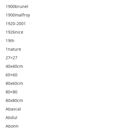
1900brunel
1900malfroy
1920-2001
1926nice
19th
1nature
27×27
40x40cm
60×60
80x60cm
80×80
80x80cm
Abascal
Abdul
Abonn