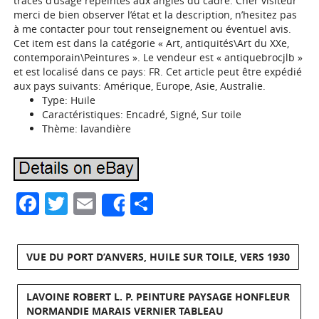
traces d’usage repeintes aux angles du cadre. Cher visiteur
merci de bien observer l’état et la description, n’hesitez pas
à me contacter pour tout renseignement ou éventuel avis.
Cet item est dans la catégorie « Art, antiquités\Art du XXe,
contemporain\Peintures ». Le vendeur est « antiquebrocjlb »
et est localisé dans ce pays: FR. Cet article peut être expédié
aux pays suivants: Amérique, Europe, Asie, Australie.
Type: Huile
Caractéristiques: Encadré, Signé, Sur toile
Thème: lavandière
Facebook
Twitter
Email
Partager
Share
VUE DU PORT D’ANVERS, HUILE SUR TOILE, VERS 1930
LAVOINE ROBERT L. P. PEINTURE PAYSAGE HONFLEUR
NORMANDIE MARAIS VERNIER TABLEAU