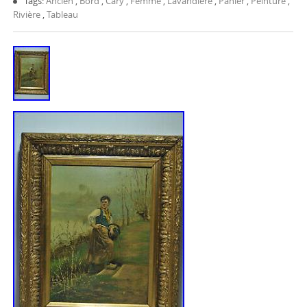
Tags:
Ancien
,
Bord
,
Cary
,
Femme
,
Lavandiere
,
Panier
,
Peinture
,
Rivière
,
Tableau