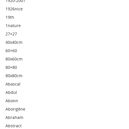
1920-2001
1926nice
19th
1nature
27×27
40x40cm
60×60
80x60cm
80×80
80x80cm
Abascal
Abdul
Abonn
Aborigène
Abraham
Abstract