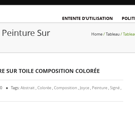
ENTENTE D’UTILISATION
POLIT
 Peinture Sur
Home
/
Tableau
/ Tablea
URE SUR TOILE COMPOSITION COLORÉE
 0
Tags:
Abstrait
,
Colorée
,
Composition
,
Joyce
,
Peinture
,
Signé
,